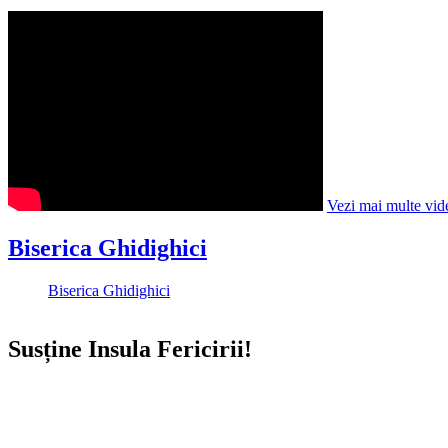
Vezi mai multe vid
Biserica Ghidighici
Biserica Ghidighici
Susține Insula Fericirii!