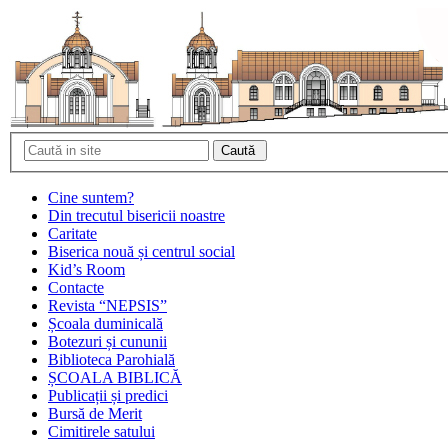
Cine suntem?
Din trecutul bisericii noastre
Caritate
Biserica nouă și centrul social
Kid’s Room
Contacte
Revista “NEPSIS”
Școala duminicală
Botezuri și cununii
Biblioteca Parohială
ȘCOALA BIBLICĂ
Publicații și predici
Bursă de Merit
Cimitirele satului