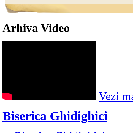
Arhiva Video
Vezi m
Biserica Ghidighici