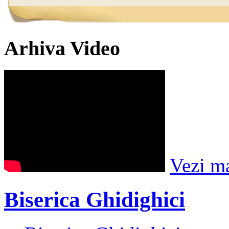
Arhiva Video
Vezi m
Biserica Ghidighici