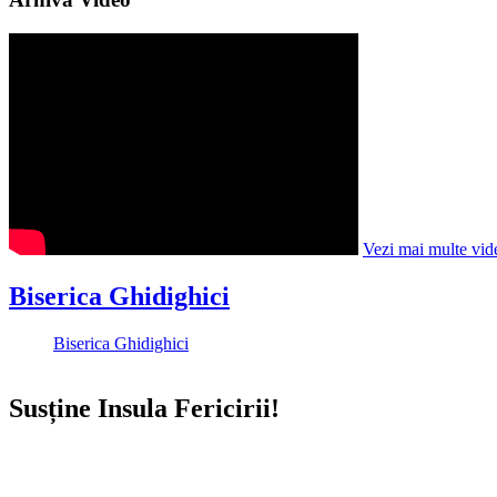
Vezi mai multe vid
Biserica Ghidighici
Biserica Ghidighici
Susține Insula Fericirii!