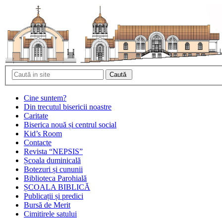
Cine suntem?
Din trecutul bisericii noastre
Caritate
Biserica nouă și centrul social
Kid’s Room
Contacte
Revista “NEPSIS”
Școala duminicală
Botezuri și cununii
Biblioteca Parohială
ȘCOALA BIBLICĂ
Publicații și predici
Bursă de Merit
Cimitirele satului