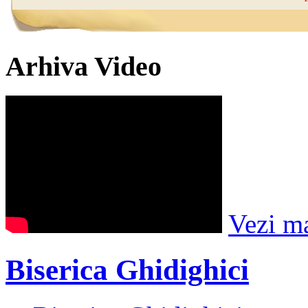
Arhiva Video
Vezi m
Biserica Ghidighici