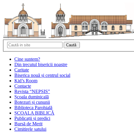
Cine suntem?
Din trecutul bisericii noastre
Caritate
Biserica nouă și centrul social
Kid’s Room
Contacte
Revista “NEPSIS”
Școala duminicală
Botezuri și cununii
Biblioteca Parohială
ȘCOALA BIBLICĂ
Publicații și predici
Bursă de Merit
Cimitirele satului