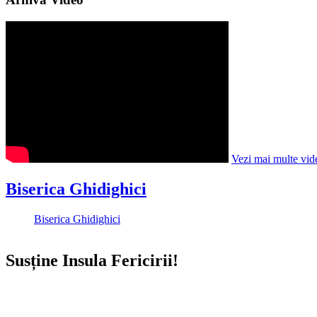
Vezi mai multe vid
Biserica Ghidighici
Biserica Ghidighici
Susține Insula Fericirii!