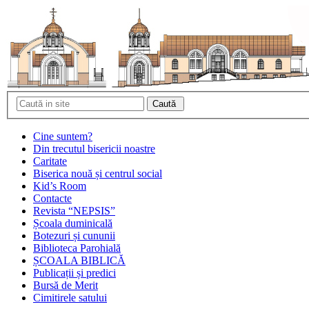
Cine suntem?
Din trecutul bisericii noastre
Caritate
Biserica nouă și centrul social
Kid’s Room
Contacte
Revista “NEPSIS”
Școala duminicală
Botezuri și cununii
Biblioteca Parohială
ȘCOALA BIBLICĂ
Publicații și predici
Bursă de Merit
Cimitirele satului