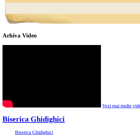
Arhiva Video
Vezi mai multe vid
Biserica Ghidighici
Biserica Ghidighici