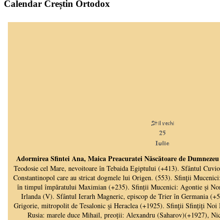
Calendar Creștin Ortodox