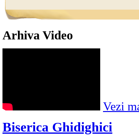
Arhiva Video
Vezi m
Biserica Ghidighici