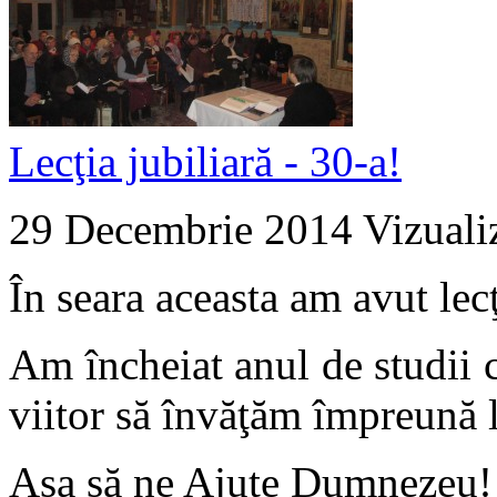
Lecţia jubiliară - 30-a!
29 Decembrie 2014
Vizuali
În seara aceasta am avut lecţ
Am încheiat anul de studii 
viitor să învăţăm împreună l
Aşa să ne Ajute Dumnezeu!