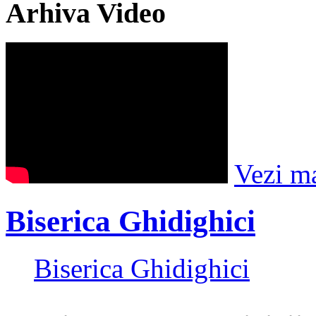
Arhiva Video
Vezi m
Biserica Ghidighici
Biserica Ghidighici