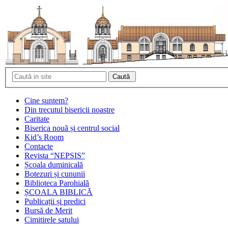
Cine suntem?
Din trecutul bisericii noastre
Caritate
Biserica nouă și centrul social
Kid’s Room
Contacte
Revista “NEPSIS”
Școala duminicală
Botezuri și cununii
Biblioteca Parohială
ȘCOALA BIBLICĂ
Publicații și predici
Bursă de Merit
Cimitirele satului