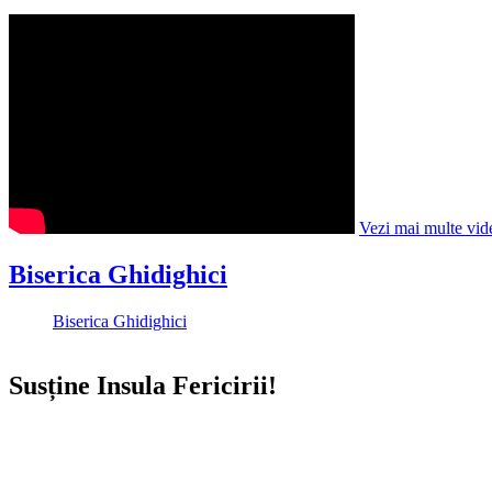
Vezi mai multe vid
Biserica Ghidighici
Biserica Ghidighici
Susține Insula Fericirii!