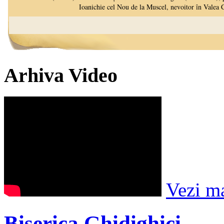
Arhiva Video
Vezi m
Biserica Ghidighici