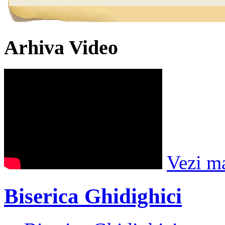
Arhiva Video
Vezi m
Biserica Ghidighici