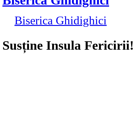
Biserica Ghidighici
Biserica Ghidighici
Susține Insula Fericirii!