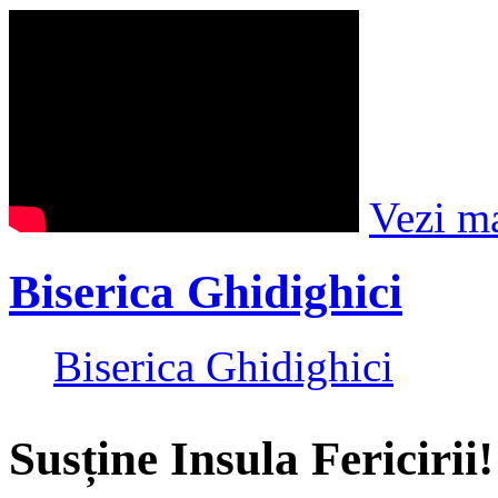
Vezi m
Biserica Ghidighici
Biserica Ghidighici
Susține Insula Fericirii!