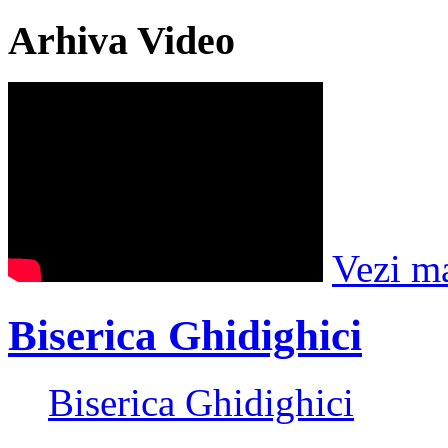
Arhiva Video
Vezi m
Biserica Ghidighici
Biserica Ghidighici