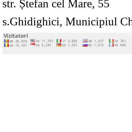
str. Ștefan cel Mare, 55
s.Ghidighici, Municipiul C