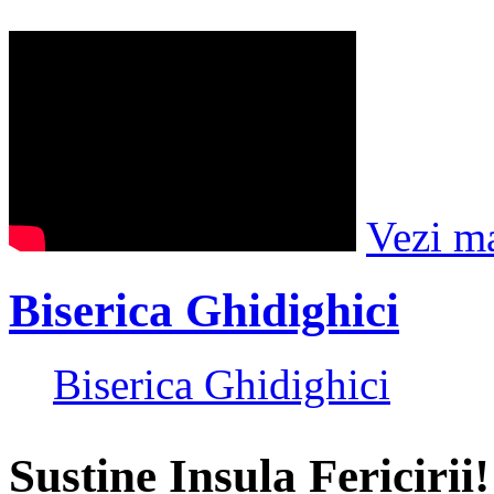
Vezi m
Biserica Ghidighici
Biserica Ghidighici
Susține Insula Fericirii!