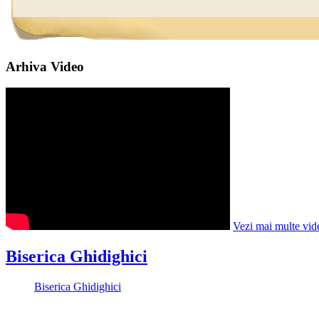
Arhiva Video
Vezi mai multe vid
Biserica Ghidighici
Biserica Ghidighici