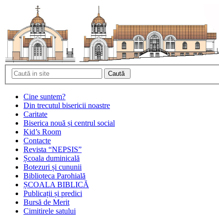
Cine suntem?
Din trecutul bisericii noastre
Caritate
Biserica nouă și centrul social
Kid’s Room
Contacte
Revista “NEPSIS”
Școala duminicală
Botezuri și cununii
Biblioteca Parohială
ȘCOALA BIBLICĂ
Publicații și predici
Bursă de Merit
Cimitirele satului