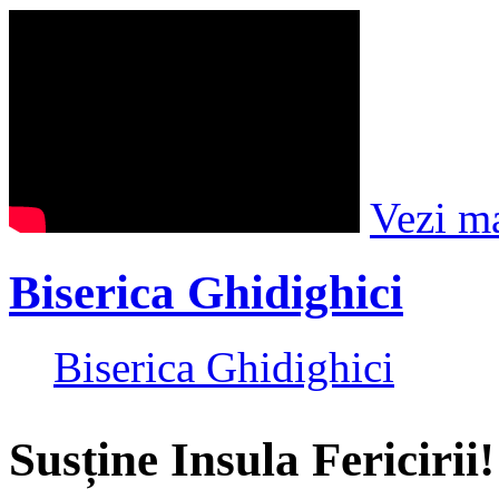
Vezi m
Biserica Ghidighici
Biserica Ghidighici
Susține Insula Fericirii!