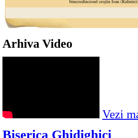
Arhiva Video
Vezi m
Biserica Ghidighici