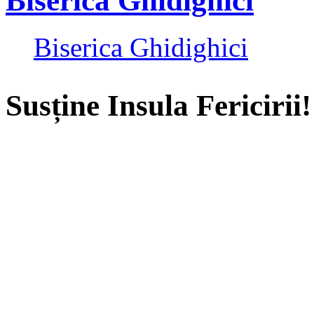
Biserica Ghidighici
Biserica Ghidighici
Susține Insula Fericirii!