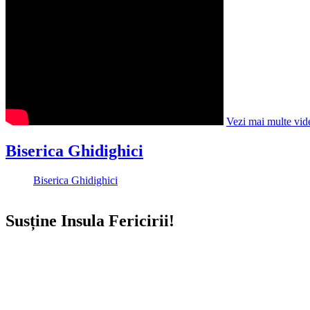
Vezi mai multe vid
Biserica Ghidighici
Biserica Ghidighici
Susține Insula Fericirii!