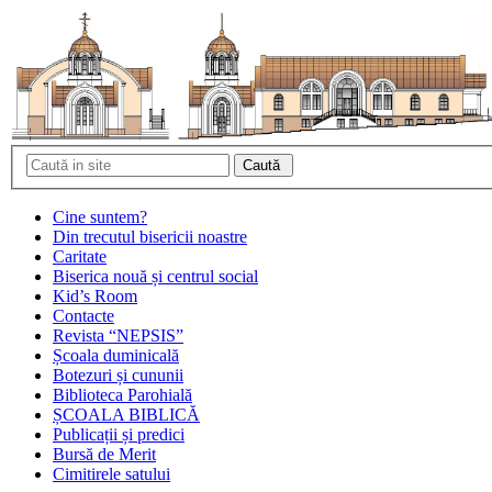
Cine suntem?
Din trecutul bisericii noastre
Caritate
Biserica nouă și centrul social
Kid’s Room
Contacte
Revista “NEPSIS”
Școala duminicală
Botezuri și cununii
Biblioteca Parohială
ȘCOALA BIBLICĂ
Publicații și predici
Bursă de Merit
Cimitirele satului