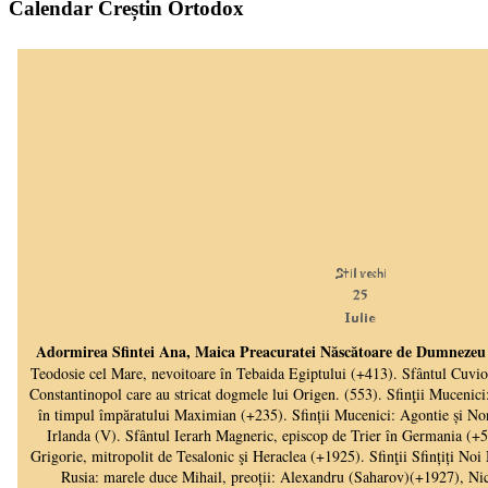
Calendar Creștin Ortodox