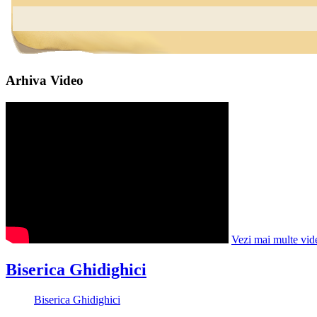
Arhiva Video
Vezi mai multe vid
Biserica Ghidighici
Biserica Ghidighici