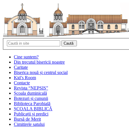
Cine suntem?
Din trecutul bisericii noastre
Caritate
Biserica nouă și centrul social
Kid’s Room
Contacte
Revista “NEPSIS”
Școala duminicală
Botezuri și cununii
Biblioteca Parohială
ȘCOALA BIBLICĂ
Publicații și predici
Bursă de Merit
Cimitirele satului