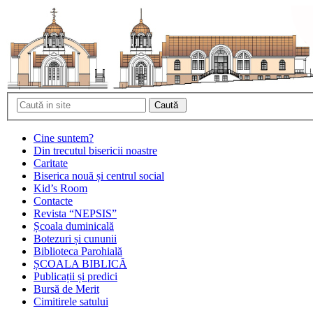
Cine suntem?
Din trecutul bisericii noastre
Caritate
Biserica nouă și centrul social
Kid’s Room
Contacte
Revista “NEPSIS”
Școala duminicală
Botezuri și cununii
Biblioteca Parohială
ȘCOALA BIBLICĂ
Publicații și predici
Bursă de Merit
Cimitirele satului