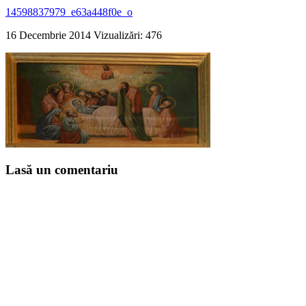
14598837979_e63a448f0e_o
16 Decembrie 2014
Vizualizări: 476
Lasă un comentariu