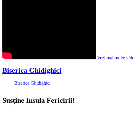
Vezi mai multe vid
Biserica Ghidighici
Biserica Ghidighici
Susține Insula Fericirii!