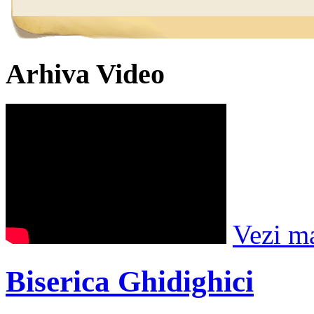
Arhiva Video
Vezi m
Biserica Ghidighici