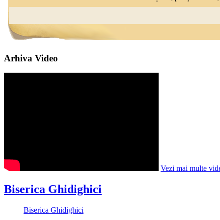
Arhiva Video
Vezi mai multe vid
Biserica Ghidighici
Biserica Ghidighici