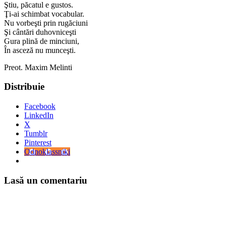
Ştiu, păcatul e gustos.
Ţi-ai schimbat vocabular.
Nu vorbeşti prin rugăciuni
Şi cântări duhovniceşti
Gura plină de minciuni,
În asceză nu munceşti.
Preot. Maxim Melinti
Distribuie
Facebook
LinkedIn
X
Tumblr
Pinterest
Odnoklassniki
Lasă un comentariu