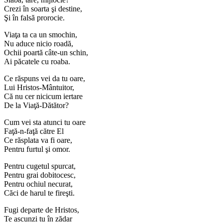
Crezi în soarta şi destine,
Şi în falsă prorocie.
Viaţa ta ca un smochin,
Nu aduce nicio roadă,
Ochii poartă câte-un schin,
Ai păcatele cu roaba.
Ce răspuns vei da tu oare,
Lui Hristos-Mântuitor,
Că nu cer nicicum iertare
De la Viaţă-Dătător?
Cum vei sta atunci tu oare
Faţă-n-faţă către El
Ce răsplata va fi oare,
Pentru furtul şi omor.
Pentru cugetul spurcat,
Pentru grai dobitocesc,
Pentru ochiul necurat,
Căci de harul te fireşti.
Fugi departe de Hristos,
Te ascunzi tu în zădar