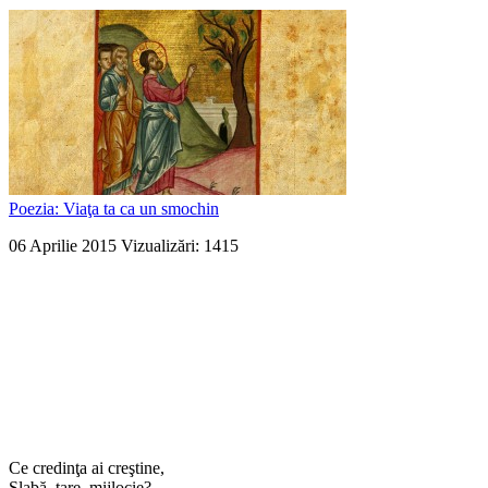
Poezia: Viaţa ta ca un smochin
06 Aprilie 2015
Vizualizări: 1415
Ce credinţa ai creştine,
Slabă, tare, mijlocie?