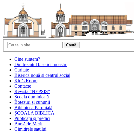
Cine suntem?
Din trecutul bisericii noastre
Caritate
Biserica nouă și centrul social
Kid’s Room
Contacte
Revista “NEPSIS”
Școala duminicală
Botezuri și cununii
Biblioteca Parohială
ȘCOALA BIBLICĂ
Publicații și predici
Bursă de Merit
Cimitirele satului