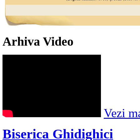
Arhiva Video
Vezi m
Biserica Ghidighici