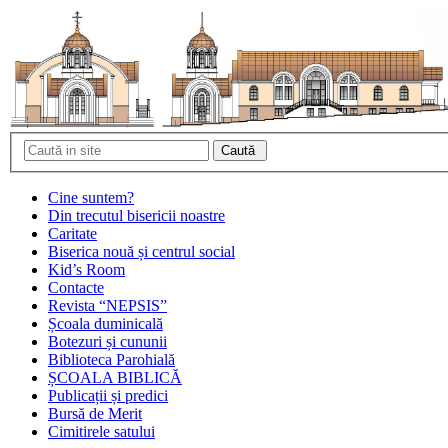
Cine suntem?
Din trecutul bisericii noastre
Caritate
Biserica nouă și centrul social
Kid’s Room
Contacte
Revista “NEPSIS”
Școala duminicală
Botezuri și cununii
Biblioteca Parohială
ȘCOALA BIBLICĂ
Publicații și predici
Bursă de Merit
Cimitirele satului