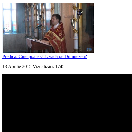
Predica: Cine poate să-L vadă pe Dumnezeu?
13 Aprilie 2015
Vizualizări: 1745