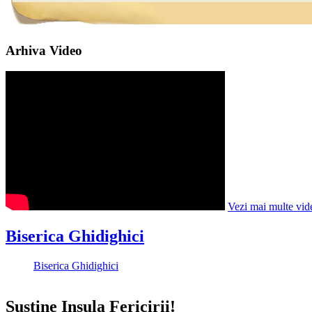
Arhiva Video
Vezi mai multe vid
Biserica Ghidighici
Biserica Ghidighici
Susține Insula Fericirii!