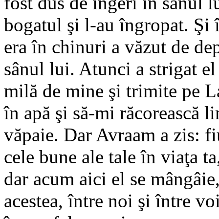
fost dus de îngeri în sânul 
bogatul şi l-au îngropat. Şi 
era în chinuri a văzut de de
sânul lui. Atunci a strigat el
milă de mine şi trimite pe L
în apă şi să-mi răcorească l
văpaie. Dar Avraam a zis: fiu
cele bune ale tale în viaţa ta
dar acum aici el se mângâie, 
acestea, între noi şi între vo