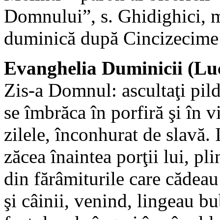
Domnului”, s. Ghidighici, 
duminică după Cincizecime
Evanghelia Duminicii (Luc
Zis-a Domnul: ascultaţi pil
se îmbrăca în porfiră şi în v
zilele, înconhurat de slavă.
zăcea înaintea porţii lui, pl
din fărâmiturile care cădeau
şi câinii, venind, lingeau bu