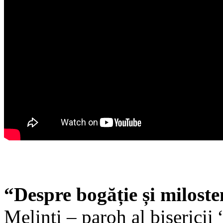
“Despre bogăție și miloste
Melinti – paroh al biserici