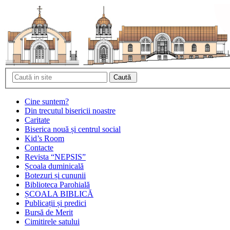
Cine suntem?
Din trecutul bisericii noastre
Caritate
Biserica nouă și centrul social
Kid’s Room
Contacte
Revista “NEPSIS”
Școala duminicală
Botezuri și cununii
Biblioteca Parohială
ȘCOALA BIBLICĂ
Publicații și predici
Bursă de Merit
Cimitirele satului