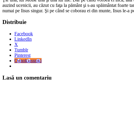
auzind ucenicii, au căzut cu faţa la pământ şi s-au spăimântat foarte tar
numai pe Iisus singur. Şi pe când se coborau ei din munte, Iisus le-a p
Distribuie
Facebook
LinkedIn
X
Tumblr
Pinterest
Odnoklassniki
Lasă un comentariu