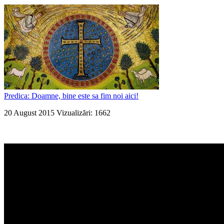
Predica: Doamne, bine este sa fim noi aici!
20 August 2015
Vizualizări: 1662