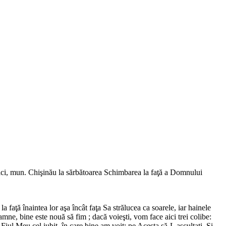
ci, mun. Chişinău la sărbătoarea Schimbarea la faţă a Domnului
la faţă înaintea lor aşa încât faţa Sa strălucea ca soarele, iar hainele
amne, bine este nouă să fim ; dacă voieşti, vom face aici trei colibe:
 Fiul Meu cel iubit, în care bine am voit; pe Acesta să-L ascultaţi. Şi