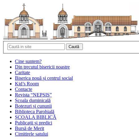
Cine suntem?
Din trecutul bisericii noastre
Caritate
Biserica nouă și centrul social
Kid’s Room
Contacte
Revista “NEPSIS”
Școala duminicală
Botezuri și cununii
Biblioteca Parohială
ȘCOALA BIBLICĂ
Publicații și predici
Bursă de Merit
Cimitirele satului