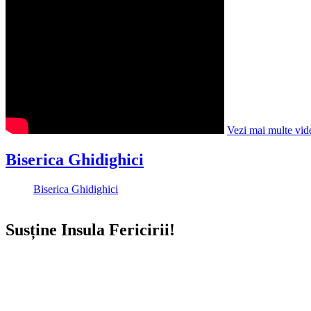
Vezi mai multe vid
Biserica Ghidighici
Biserica Ghidighici
Susține Insula Fericirii!