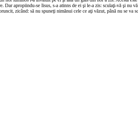
e. Dar apropiindu-se Iisus, s-a atinns de ei şi le-a zis: sculaţi-vă şi nu 
oruncit, zicând: să nu spuneţi nimănui cele ce aţi văzut, până nu se va 