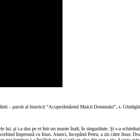
inti – paroh al bisericii “Acoperământul Maicii Domnului”, s. Ghidighi
 lui, şi i-a dus pe ei într-un munte înalt, în singurătate. Şi s-a schimbat 
, vorbind împreună cu Iisus. Atunci, începând Petru, a zis către Iisus: Do
un nor luminos i-a învăluit pe ei şi iată un glas din nor a zis: Acesta este