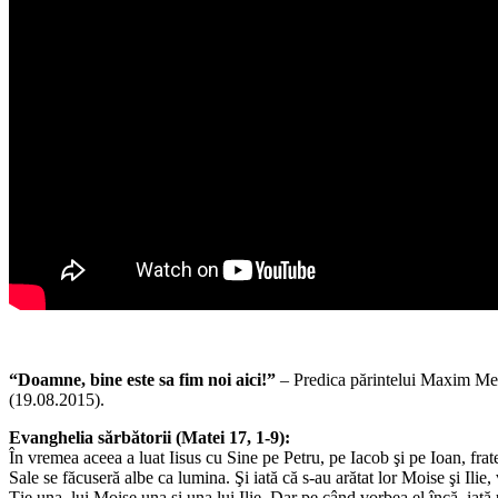
“Doamne, bine este sa fim noi aici!”
– Predica părintelui Maxim Mel
(19.08.2015).
Evanghelia sărbătorii (Matei 17, 1-9):
În vremea aceea a luat Iisus cu Sine pe Petru, pe Iacob şi pe Ioan, fratele
Sale se făcuseră albe ca lumina. Şi iată că s-au arătat lor Moise şi Ilie
Ţie una, lui Moise una şi una lui Ilie. Dar pe când vorbea el încă, iată 