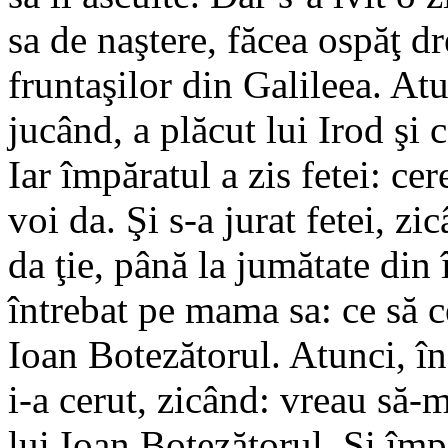
sa de naştere, făcea ospăţ dre
fruntaşilor din Galileea. Atu
jucând, a plăcut lui Irod şi 
Iar împăratul a zis fetei: cer
voi da. Şi s-a jurat fetei, z
da ţie, până la jumătate din 
întrebat pe mama sa: ce să ce
Ioan Botezătorul. Atunci, înd
i-a cerut, zicând: vreau să-
lui Ioan Botezătorul. Şi împă