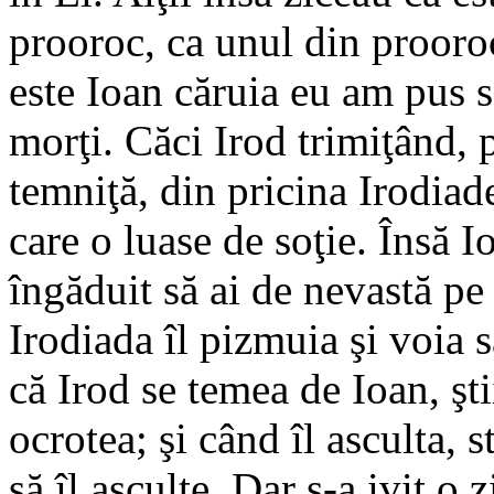
prooroc, ca unul din prooroc
este Ioan căruia eu am pus să
morţi. Căci Irod trimiţând, p
temniţă, din pricina Irodiade
care o luase de soţie. Însă Io
îngăduit să ai de nevastă pe
Irodiada îl pizmuia şi voia 
că Irod se temea de Ioan, şti
ocrotea; şi când îl asculta, 
să îl asculte. Dar s-a ivit o 