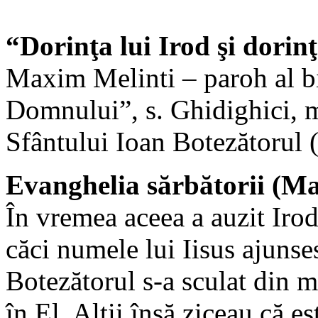
“Dorinţa lui Irod şi dorin
Maxim Melinti – paroh al b
Domnului”, s. Ghidighici, 
Sfântului Ioan Botezătorul 
Evanghelia sărbătorii (Ma
În vremea aceea a auzit Irod
căci numele lui Iisus ajunse
Botezătorul s-a sculat din m
în El. Alţii însă ziceau că est