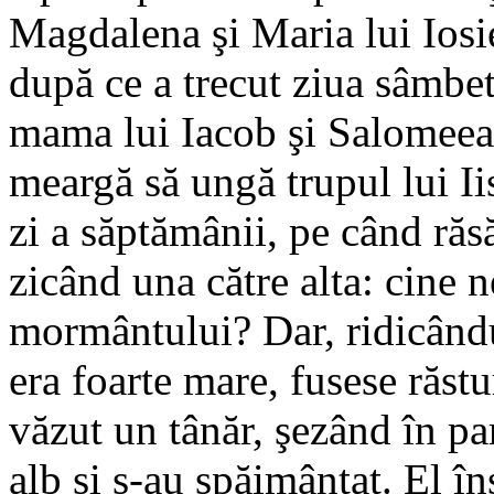
Magdalena şi Maria lui Iosi
după ce a trecut ziua sâmbe
mama lui Iacob şi Salomeea
meargă să ungă trupul lui Ii
zi a săptămânii, pe când răs
zicând una către alta: cine n
mormântului? Dar, ridicându-
era foarte mare, fusese răst
văzut un tânăr, şezând în pa
alb şi s-au spăimântat. El în