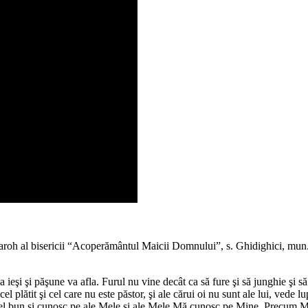
roh al bisericii “Acoperământul Maicii Domnului”, s. Ghidighici, mun. 
a ieşi şi păşune va afla. Furul nu vine decât ca să fure şi să junghie şi s
el plătit şi cel care nu este păstor, şi ale cărui oi nu sunt ale lui, vede lup
rul cel bun şi cunosc pe ale Mele şi ale Mele Mă cunosc pe Mine. Precum M