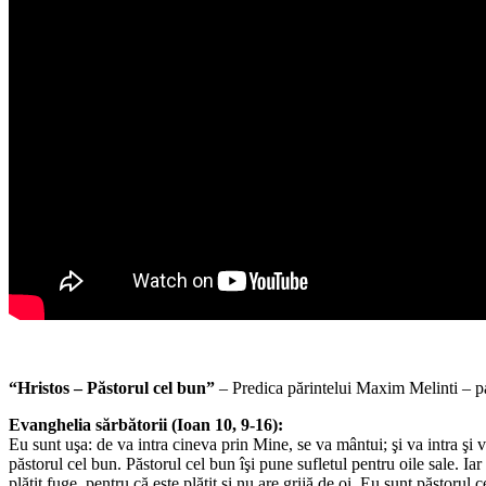
“Hristos – Păstorul cel bun”
– Predica părintelui Maxim Melinti – pa
Evanghelia sărbătorii (Ioan 10, 9-16):
Eu sunt uşa: de va intra cineva prin Mine, se va mântui; şi va intra şi v
păstorul cel bun. Păstorul cel bun îşi pune sufletul pentru oile sale. Iar c
plătit fuge, pentru că este plătit şi nu are grijă de oi. Eu sunt păsto