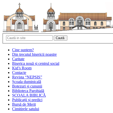
Cine suntem?
Din trecutul bisericii noastre
Caritate
Biserica nouă și centrul social
Kid’s Room
Contacte
Revista “NEPSIS”
Școala duminicală
Botezuri și cununii
Biblioteca Parohială
ȘCOALA BIBLICĂ
Publicații și predici
Bursă de Merit
Cimitirele satului