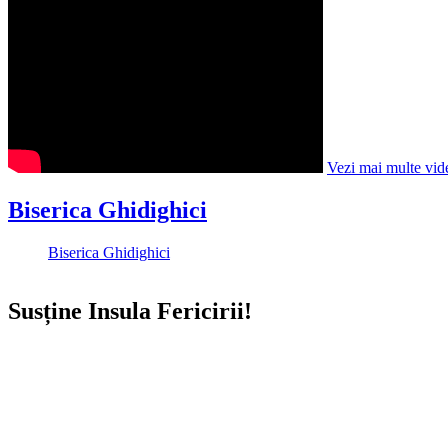
Vezi mai multe vid
Biserica Ghidighici
Biserica Ghidighici
Susține Insula Fericirii!