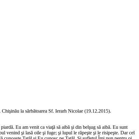
Chişinău la sărbătoarea Sf. Ierarh Nicolae (19.12.2015).
ă piardă. Eu am venit ca viaţă să aibă şi din belşug să aibă. Eu sunt
ul venind şi lasă oile şi fuge; şi lupul le răpeşte şi le risipeşte. Dar cel
ă cunoaşte Tatăl şi Eu cunosc pe Tatăl. Şi sufletul Îmi pun pentru oi.