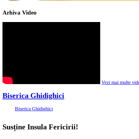
Arhiva Video
Vezi mai multe vid
Biserica Ghidighici
Biserica Ghidighici
Susține Insula Fericirii!