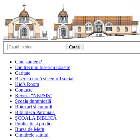
Cine suntem?
Din trecutul bisericii noastre
Caritate
Biserica nouă și centrul social
Kid’s Room
Contacte
Revista “NEPSIS”
Școala duminicală
Botezuri și cununii
Biblioteca Parohială
ȘCOALA BIBLICĂ
Publicații și predici
Bursă de Merit
Cimitirele satului