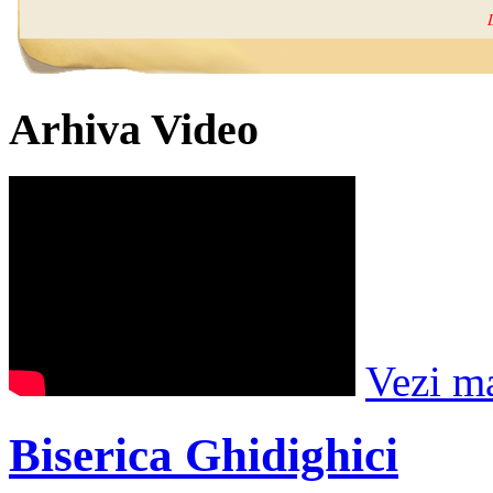
Arhiva Video
Vezi m
Biserica Ghidighici