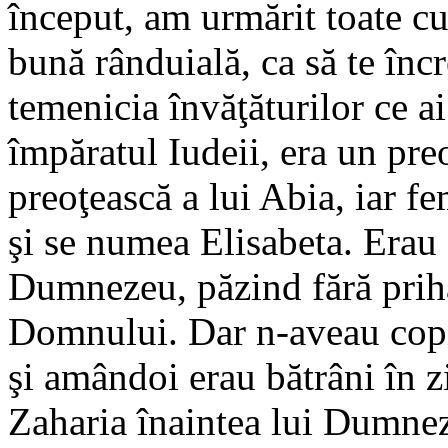
început, am urmărit toate cu
bună rânduială, ca să te înc
temenicia învăţăturilor ce ai 
împăratul Iudeii, era un pre
preoţească a lui Abia, iar fe
şi se numea Elisabeta. Erau 
Dumnezeu, păzind fără priha
Domnului. Dar n-aveau copii
şi amândoi erau bătrâni în zi
Zaharia înaintea lui Dumnez