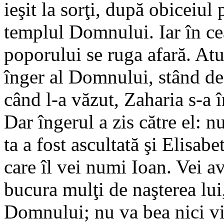
ieşit la sorţi, după obiceiul 
templul Domnului. Iar în ce
poporului se ruga afară. Atun
înger al Domnului, stând de-
când l-a văzut, Zaharia s-a î
Dar îngerul a zis către el: 
ta a fost ascultată şi Elisabe
care îl vei numi Ioan. Vei av
bucura mulţi de naşterea lui
Domnului; nu va bea nici vin