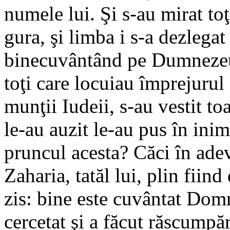
numele lui. Şi s-au mirat toţ
gura, şi limba i s-a dezlegat
binecuvântând pe Dumnezeu.
toţi care locuiau împrejurul l
munţii Iudeii, s-au vestit toa
le-au auzit le-au pus în inim
pruncul acesta? Căci în ade
Zaharia, tatăl lui, plin fiin
zis: bine este cuvântat Dom
cercetat şi a făcut răscumpă