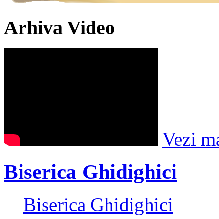
Arhiva Video
Vezi m
Biserica Ghidighici
Biserica Ghidighici