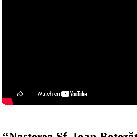
“Naşterea Sf. Ioan Botezăto