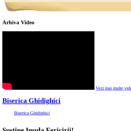
Arhiva Video
Vezi mai multe vid
Biserica Ghidighici
Biserica Ghidighici
Susține Insula Fericirii!