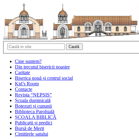
Cine suntem?
Din trecutul bisericii noastre
Caritate
Biserica nouă și centrul social
Kid’s Room
Contacte
Revista “NEPSIS”
Școala duminicală
Botezuri și cununii
Biblioteca Parohială
ȘCOALA BIBLICĂ
Publicații și predici
Bursă de Merit
Cimitirele satului