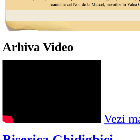
Arhiva Video
Vezi m
Biserica Ghidighici