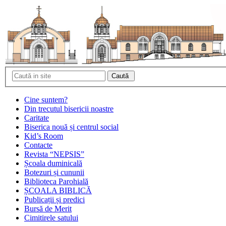
Cine suntem?
Din trecutul bisericii noastre
Caritate
Biserica nouă și centrul social
Kid’s Room
Contacte
Revista “NEPSIS”
Școala duminicală
Botezuri și cununii
Biblioteca Parohială
ȘCOALA BIBLICĂ
Publicații și predici
Bursă de Merit
Cimitirele satului