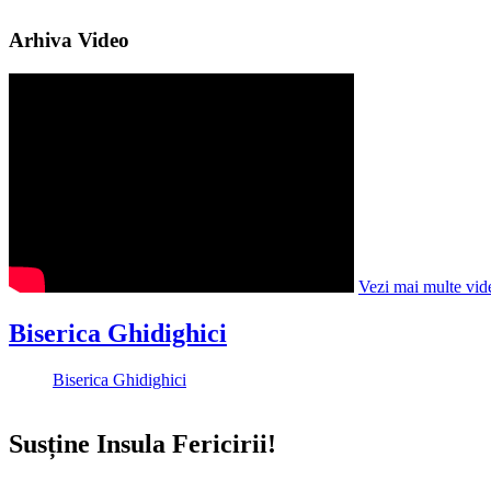
Arhiva Video
Vezi mai multe vid
Biserica Ghidighici
Biserica Ghidighici
Susține Insula Fericirii!