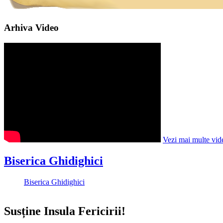
Arhiva Video
Vezi mai multe vid
Biserica Ghidighici
Biserica Ghidighici
Susține Insula Fericirii!