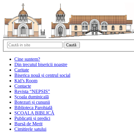
Cine suntem?
Din trecutul bisericii noastre
Caritate
Biserica nouă și centrul social
Kid’s Room
Contacte
Revista “NEPSIS”
Școala duminicală
Botezuri și cununii
Biblioteca Parohială
ȘCOALA BIBLICĂ
Publicații și predici
Bursă de Merit
Cimitirele satului