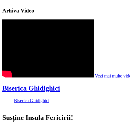
Arhiva Video
Vezi mai multe vid
Biserica Ghidighici
Biserica Ghidighici
Susține Insula Fericirii!