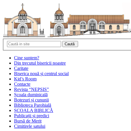
Cine suntem?
Din trecutul bisericii noastre
Caritate
Biserica nouă și centrul social
Kid’s Room
Contacte
Revista “NEPSIS”
Școala duminicală
Botezuri și cununii
Biblioteca Parohială
ȘCOALA BIBLICĂ
Publicații și predici
Bursă de Merit
Cimitirele satului