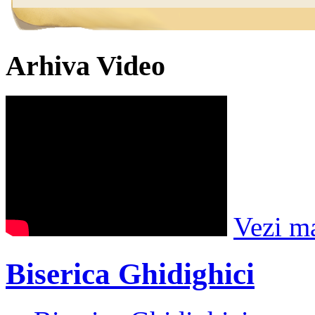
Arhiva Video
Vezi m
Biserica Ghidighici