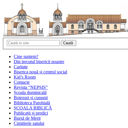
Cine suntem?
Din trecutul bisericii noastre
Caritate
Biserica nouă și centrul social
Kid’s Room
Contacte
Revista “NEPSIS”
Școala duminicală
Botezuri și cununii
Biblioteca Parohială
ȘCOALA BIBLICĂ
Publicații și predici
Bursă de Merit
Cimitirele satului