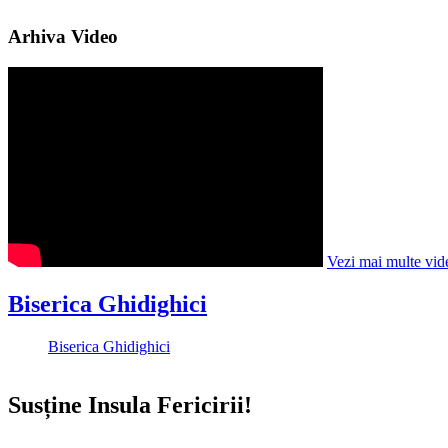
Arhiva Video
Vezi mai multe vid
Biserica Ghidighici
Biserica Ghidighici
Susține Insula Fericirii!