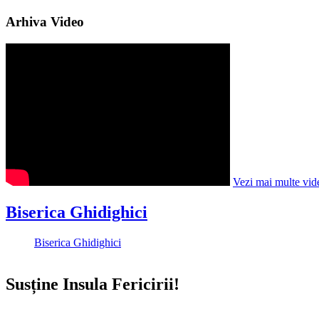
Arhiva Video
Vezi mai multe vid
Biserica Ghidighici
Biserica Ghidighici
Susține Insula Fericirii!