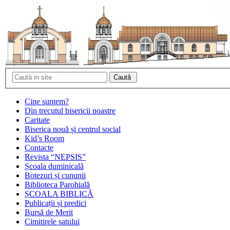
Cine suntem?
Din trecutul bisericii noastre
Caritate
Biserica nouă și centrul social
Kid’s Room
Contacte
Revista “NEPSIS”
Școala duminicală
Botezuri și cununii
Biblioteca Parohială
ȘCOALA BIBLICĂ
Publicații și predici
Bursă de Merit
Cimitirele satului