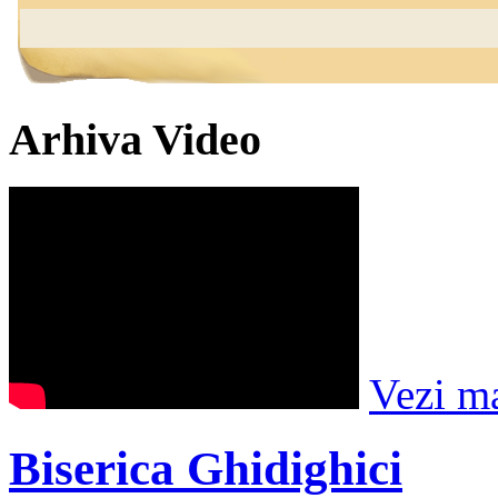
Arhiva Video
Vezi m
Biserica Ghidighici