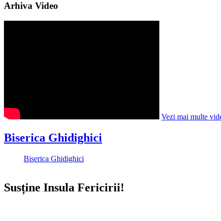
Arhiva Video
Vezi mai multe vid
Biserica Ghidighici
Biserica Ghidighici
Susține Insula Fericirii!