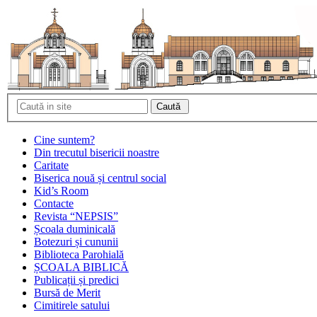
Cine suntem?
Din trecutul bisericii noastre
Caritate
Biserica nouă și centrul social
Kid’s Room
Contacte
Revista “NEPSIS”
Școala duminicală
Botezuri și cununii
Biblioteca Parohială
ȘCOALA BIBLICĂ
Publicații și predici
Bursă de Merit
Cimitirele satului