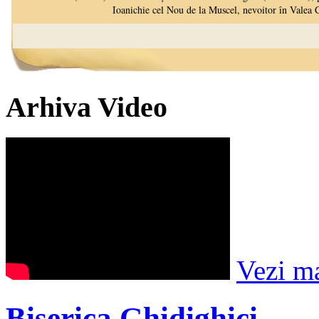
Arhiva Video
Vezi m
Biserica Ghidighici