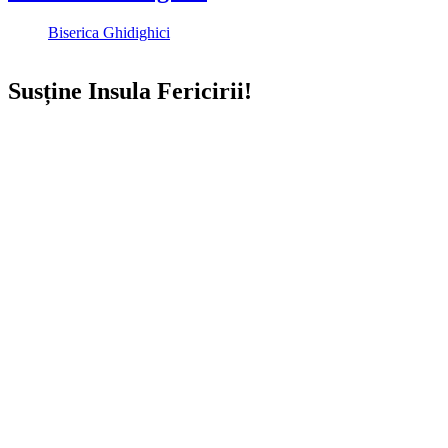
Biserica Ghidighici
Susține Insula Fericirii!