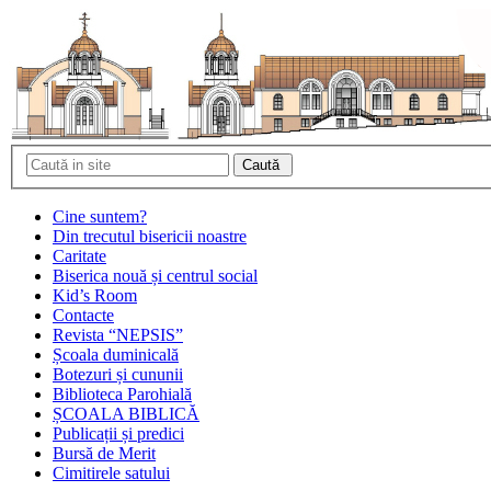
Cine suntem?
Din trecutul bisericii noastre
Caritate
Biserica nouă și centrul social
Kid’s Room
Contacte
Revista “NEPSIS”
Școala duminicală
Botezuri și cununii
Biblioteca Parohială
ȘCOALA BIBLICĂ
Publicații și predici
Bursă de Merit
Cimitirele satului