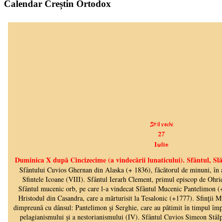
Calendar Creștin Ortodox