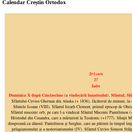
Calendar Creștin Ortodox