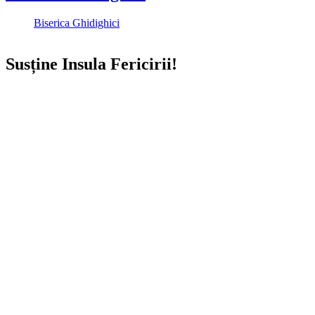
Biserica Ghidighici
Susține Insula Fericirii!