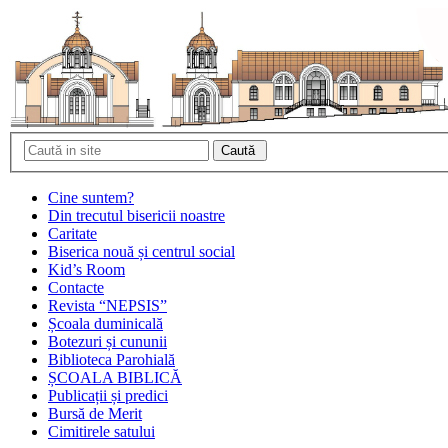
Cine suntem?
Din trecutul bisericii noastre
Caritate
Biserica nouă și centrul social
Kid’s Room
Contacte
Revista “NEPSIS”
Școala duminicală
Botezuri și cununii
Biblioteca Parohială
ȘCOALA BIBLICĂ
Publicații și predici
Bursă de Merit
Cimitirele satului