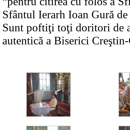
“pentru citirea cu folos a Sfi
Sfântul Ierarh Ioan Gură de
Sunt poftiţi toţi doritori de 
autentică a Biserici Creştin