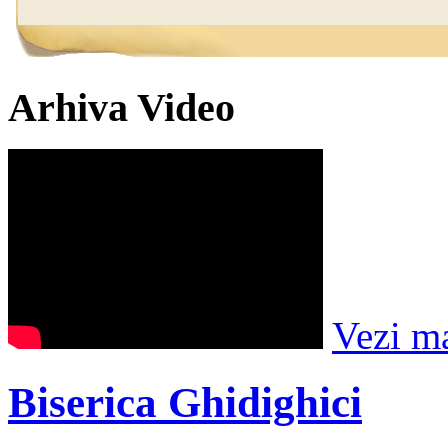
Arhiva Video
Vezi m
Biserica Ghidighici